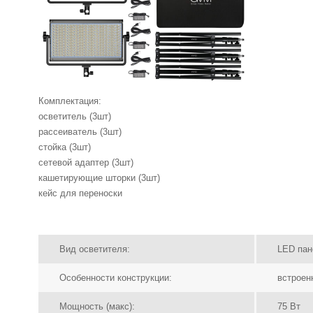
Комплектация:
осветитель (3шт)
рассеиватель (3шт)
стойка (3шт)
сетевой адаптер (3шт)
кашетирующие шторки (3шт)
кейс для переноски
Вид осветителя:
LED пан
Особенности конструкции:
встроен
Мощность (макс):
75 Вт