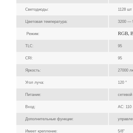
Светодиоды:
1128 шт
Цветовая температура:
3200 — 
RGB, B
Режим:
TLC:
95
CRI:
95
Яркость:
27000 лк
Угол луча:
120 °
Питание:
сетевой
Вход:
AC: 110 
Дополнительные функции:
управле
Имеет крепление:
5/8"