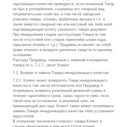
надлежащего качества проводится, если указанный Товар
не был в употреблении, сохранены его товарный вид,
потребительские свойства, в том числе заводская
упаковка товара, пломбы, фабричные ярлыки и т.п, а
также имеется товарный чек или кассовый чек либо иной
подтверждающий оплату указанного товара документ.
При обнаружении следов эксплуатации Товара (в том
числе отсутствия или следов переклейки штрих-кода,
нарушения пломбы и т.д.), Продавец оставляет за собой
право отказать в возврате денежных средств по данному
основанию.
Расходы Продавца, связанные с обменом и возвратом
товара по п. 7.1.7., несет Клиент.
7.2. Возврат и замена Товара ненадлежащего качества.
7.2.1. Клиент может возвратить Товар ненадлежащего
качества в том числе изготовителю или Продавцу и
потребовать возврата уплаченной денежной суммы в
течение гарантийного срока, срока годности либо, если
такой срок не установлен, в разумный срок, не
превышающий два года. Клиент также может потребовать
замены Товара ненадлежащего качества либо устранения
недостатков.
В отношении технически сложного товара Клиент в
случае обнаружения в нем недостатков вправе