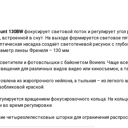
unt 130BW
фокусирует световой поток и регулирует угол 
, встроенной в снут. На выходе формируется световое п
птическая насадка создаёт светотеневой рисунок с глуб
аметр линзы Френеля – 130 мм.
осветители и фотовспышки с байонетом Bowens. Чаще всег
свещения для различных видов видео или киносъемок, а та
овлена из жаропрочного нейлона, а тыльная – из легкого 
обликовой краской.
егулируется вращением фокусировочного кольца. На кольц
 во время регулировки.
ие четырехлепестковые шторки для ограничения распрос