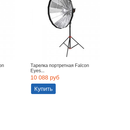
on
Тарелка портретная Falcon
Отража
Eyes...
56T(B
10 088 руб
6 175
Купить
Куп