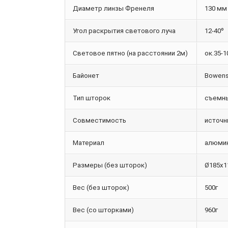
Диаметр линзы Френеля
130 мм
Угол раскрытия светового луча
12-40º
Световое пятно (на расстоянии 2м)
ок.35-
Байонет
Bowen
Тип шторок
съемны
Совместимость
источн
Материал
алюмин
Размеры (без шторок)
Ø185х1
Вес (без шторок)
500г
Вес (со шторками)
960г