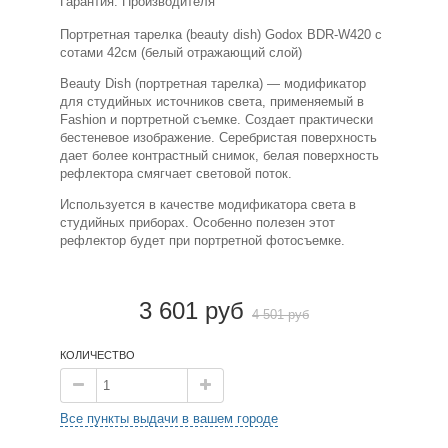
Гарантия: Производителя
Портретная тарелка (beauty dish) Godox BDR-W420 с
сотами 42см (белый отражающий слой)
Beauty Dish (портретная тарелка) — модификатор
для студийных источников света, применяемый в
Fashion и портретной съемке. Создает практически
бестеневое изображение. Серебристая поверхность
дает более контрастный снимок, белая поверхность
рефлектора смягчает световой поток.
Используется в качестве модификатора света в
студийных приборах. Особенно полезен этот
рефлектор будет при портретной фотосъемке.
3 601 руб
4 501 руб
КОЛИЧЕСТВО
Все пункты выдачи в вашем городе