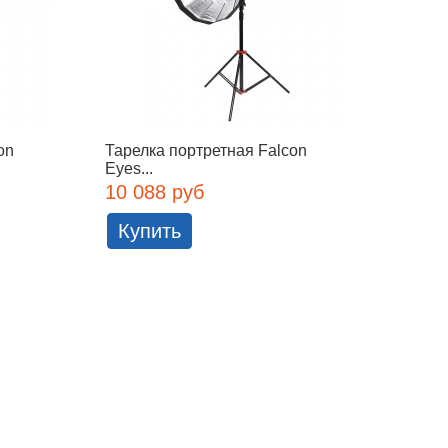
on
Тарелка портретная Falcon
Отража
Eyes...
56T(B
10 088 руб
6 175
Купить
Куп