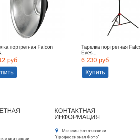
лка портретная Falcon
Тарелка портретная Falc
...
Eyes...
12 руб
6 230 руб
упить
Купить
ЕТНАЯ
КОНТАКТНАЯ
ИНФОРМАЦИЯ
Магазин фототехники
"Профессионал Фото"
ные квитанции