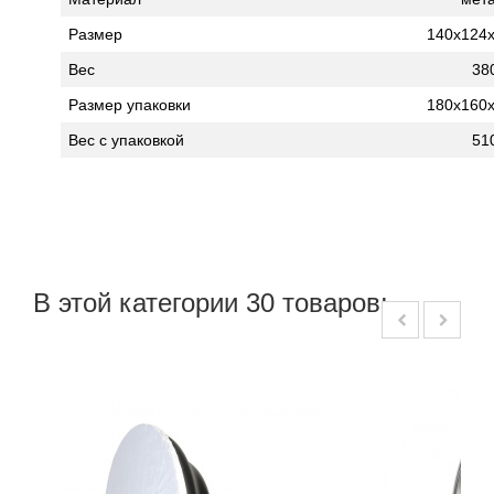
Размер
140х124
Вес
38
Размер упаковки
180х160
Вес с упаковкой
51
В этой категории 30 товаров: