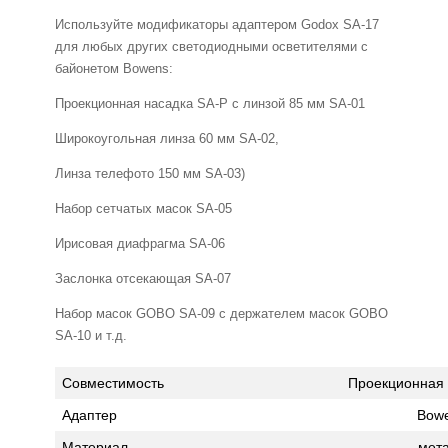
Используйте модификаторы адаптером Godox SA-17
для любых других светодиодными осветителями с
байонетом Bowens:
Проекционная насадка SA-P с линзой 85 мм SA-01
Широкоугольная линза 60 мм SA-02,
Линза телефото 150 мм SA-03)
Набор сетчатых масок SA-05
Ирисовая диафрагма SA-06
Заслонка отсекающая SA-07
Набор масок GOBO SA-09 с держателем масок GOBO
SA-10 и т.д.
Совместимость
Проекционная 
Адаптер
Bow
Материал
мет