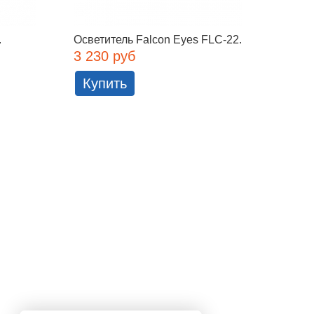
.
Осветитель Falcon Eyes FLC-22...
Студий
3 230 руб
12 24
Купить
Куп