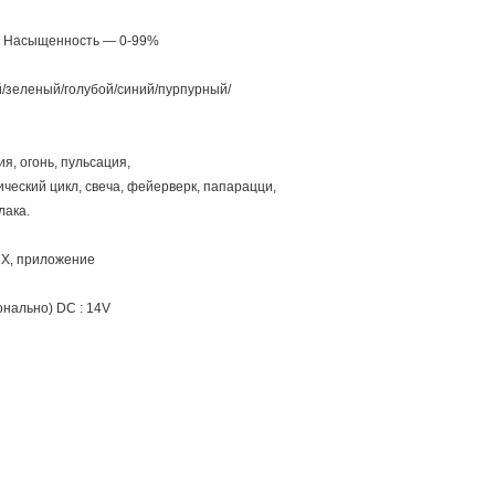
 Насыщенность — 0-99%
/зеленый/голубой/синий/пурпурный/
 огонь, пульсация,
, свеча, фейерверк, папарацци,
ка.
 приложение
ально) DC : 14V