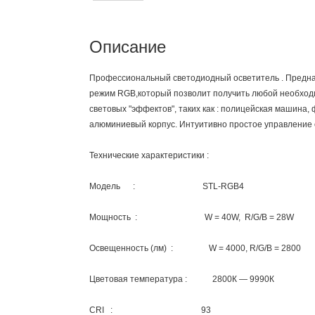
Описание
Профессиональный светодиодный осветитель . Предна
режим RGB,который позволит получить любой необходи
световых "эффектов", таких как : полицейская машина, ф
алюминиевый корпус. Интуитивно простое управление о
Технические характеристики :
Модель : STL-RGB4
Мощность : W = 40W, R/G/B = 2
Освещенность (лм) : W = 4000, R/G/B = 2
Цветовая температура : 2800К — 9990К
CRI : 93