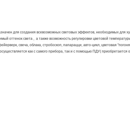
значен для создания всевозможных световых эффектов, необходимых для ху
мый оттенок света , а также возможность регулировки цветовой температур
ейерверк, свеча, облака, стробоскоп, папарацци, авто-цикл, цветовая "погоня
существляется как с самого прибора, так и с помощью ПДУ( приобретается 
8W
800