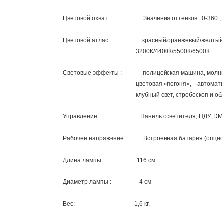
Цветовой охват : Значения оттенков : 0-360 ,
Цветовой атлас : красный/оранжевый/желтый
3200К/4400К/5500К/6500К
Световые эффекты : полицейская машина, молния,
цветовая «погоня», автоматический цикл
клубный свет, стробоскоп и обла
Управление : Панель осветителя, ПДУ, DMX,
Рабочее напряжение : Встроенная батарея (опцион
Длина лампы : 116 см
Диаметр лампы : 4 см
Вес: 1,6 кг.