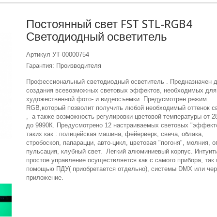
Постоянный свет FST STL-RGB4
Светодиодный осветитель
Артикул
УТ-00000754
Гарантия: Производителя
Профессиональный светодиодный осветитель . Предназначен 
создания всевозможных световых эффектов, необходимых для
художественной фото- и видеосъемки. Предусмотрен режим
RGB,который позволит получить любой необходимый оттенок с
, а также возможность регулировки цветовой температуры от 2
до 9990К. Предусмотрено 12 настраиваемых световых "эффект
таких как : полицейская машина, фейерверк, свеча, облака,
стробоскоп, папарацци, авто-цикл, цветовая "погоня", молния, о
пульсация, клубный свет. Легкий алюминиевый корпус. Интуит
простое управление осуществляется как с самого прибора, так 
помощью ПДУ( приобретается отдельно), системы DMX или чер
приложение.