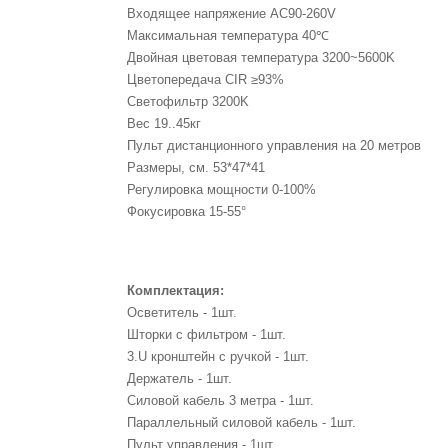
Входящее напряжение
AC90-260V
Максимальная температура
40℃
Двойная цветовая температура
3200~5600K
Цветопередача CIR
≥93%
Светофильтр
3200K
Вес
19..45кг
Пульт дистанционного управления
на 20 метров
Размеры, см.
53*47*41
Регулировка мощности
0-100%
Фокусировка
15-55°
Комплектация:
Осветитель - 1шт.
Шторки с фильтром - 1шт.
3.U кронштейн с ручкой - 1шт.
Держатель - 1шт.
Силовой кабель 3 метра - 1шт.
Параллельный силовой кабель - 1шт.
Пульт управления - 1шт.