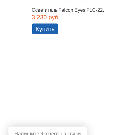
.
Осветитель Falcon Eyes FLC-22...
Студий
3 230 руб
12 24
Купить
Куп
Напишите Эксперт на связи