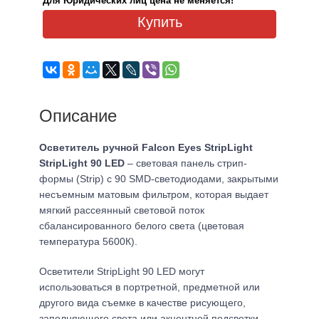
Для Юридических лиц цена не меняется!
Купить
Описание
Осветитель ручной Falcon Eyes StripLight
StripLight 90 LED
– световая панель стрип-
формы (Strip) с 90 SMD-светодиодами, закрытыми
несъемным матовым фильтром, которая выдает
мягкий рассеянный световой поток
сбалансированного белого света (цветовая
температура 5600К).
Осветители StripLight 90 LED могут
использоваться в портретной, предметной или
другого вида съемке в качестве рисующего,
заполняющего света или акцентной подсветки.