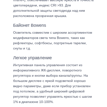
плате»), обеспечивает высокую яркость и точность
цветопередачи, индекс CRI >93. Для
дополнительной защиты светодиода над ним
расположена прозрачная крышка.
Байонет Bowens
Осветитель совместим с широким ассортиментом
модификаторов света типа Bowens, таких как
рефлекторы, софтбоксы, портретные тарелки,
снуты и т.д.
Легкое управление
Интуитивная панель управления состоит из
информативного ЖК-дисплея, поворотного
регулятора и кнопки выбора канала/группы. На
большом дисплее с яркой подсветкой хорошо
видно параметры, даже если прибор установлен
под потолком, а удобный широкий цифровой
регулятор позволяет управлять яркостью с шагом
1% в диапазоне 10-100%.