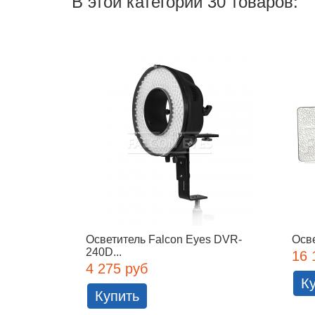
В этой категории 30 товаров:
Осветитель Falcon Eyes DVR-
Осве
240D...
16 
4 275 руб
К
Купить