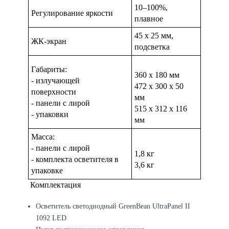
10–100%,
Регулирование яркости
плавное
45 х 25 мм,
ЖК-экран
подсветка
Габариты:
360 х 180 мм
- излучающей
472 x 300 x 50
поверхности
мм
- панели с лирой
515 х 312 х 116
- упаковки
мм
Масса:
- панели с лирой
1,8 кг
- комплекта осветителя в
3,6 кг
упаковке
Комплектация
Осветитель светодиодный GreenBean UltraPanel II
1092 LED