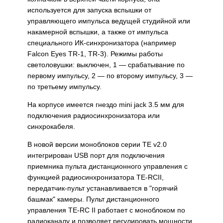
используется для запуска вспышки от
управляющего импульса ведущей студийной или
накамерной вспышки, а также от импульса
специального ИК-синхронизатора (например
Falcon Eyes TR-1, TR-3). Режимы работы
светоловушки: выключен, 1 — срабатывание по
первому импульсу, 2 — по второму импульсу, 3 —
по третьему импульсу.
На корпусе имеется гнездо mini jack 3.5 мм для
подключения радиосинхронизатора или
синхрокабеля.
В новой версии моноблоков серии TE v2.0
интегрирован USB порт для подключения
приемника пульта дистанционного управления с
функцией радиосинхронизатора TE-RCII,
передатчик-пульт устанавливается в "горячий
башмак" камеры. Пульт дистанционного
управления TE-RC II работает с моноблоком по
радиоканалу и позволяет регулировать мощности