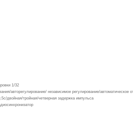
ровки 1/32
вания/авторегулирование/ независимое регулирование/автоматическое о
,5с/двойная/тройная/четверная задержка импульса
адиосинхронизатор