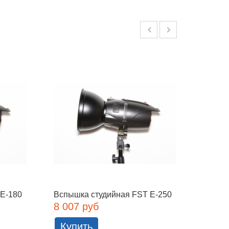
 E-180
Вспышка студийная FST E-250
Вспыш
Eyes...
8 007 руб
11 28
Купить