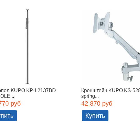
опол KUPO KP-L2137BD
Кронштейн KUPO KS-528
OLE...
spring...
770 руб
42 870 руб
упить
Купить