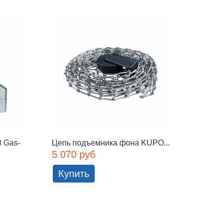
 Gas-
Цепь подъемника фона KUPO...
Систе
5 070 руб
4 280
Купить
Куп