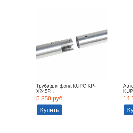
Труба для фона KUPO KP-
Авт
X245P...
KUP
5 850 руб
14 
Купить
К