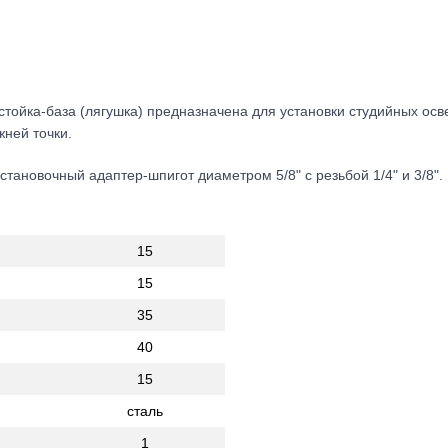
стойка-база (лягушка) предназначена для установки студийных ос
жней точки.
тановочный адаптер-шпигот диаметром 5/8" с резьбой 1/4" и 3/8".
15
15
35
40
15
сталь
1