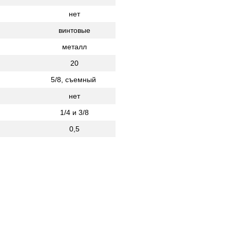
нет
винтовые
металл
20
5/8, съемный
нет
1/4 и 3/8
0,5