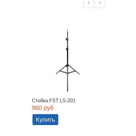
Стойка FST LS-201
Си-сте
наклон
960 руб
14 65
Купить
Куп