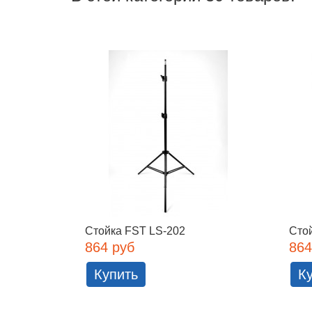
Стойка FST LS-202
Сто
864 руб
864
Купить
К