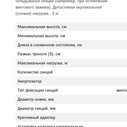
складывании секций (например, при ослаблении
винтового зажима). Допустимая вертикальная
(осевая) нагрузка - 5 кг.
Максимальная высота, см
Минимальная высота, см
Длина в сложенном состоянии, см
Размах треноги (S), см
Максимальная нагрузка, кг
Количество секций
Амортизатор
Тип фиксации секций
винт
Диаметр ножек, мм
Диаметр секций, мм
Крепежный адаптер
Установка адаптера горизонтально