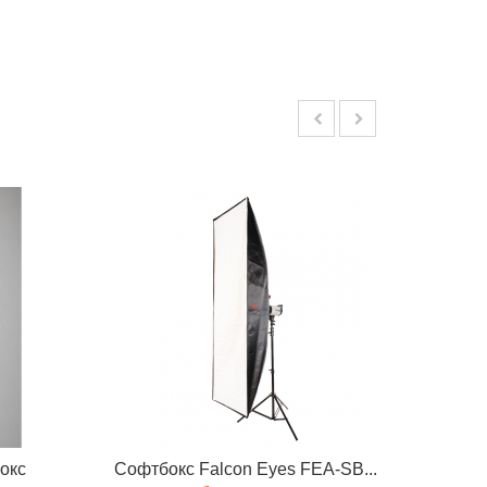
окс
Софтбокс Falcon Eyes FEA-SB...
Быстр