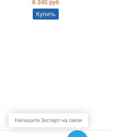
FST...
6 340 руб
4 224
Купить
Куп
Напишите Эксперт на связи