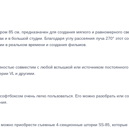
ом 85 см, предназначен для создания мягкого и равномерного све
ак и в большой студии. Благодаря углу рассеяния луча 270° этот 
ции в реальном времени и создания фильмов.
остью совместим с любой вспышкой или источником постоянного 
ерии VL и другими.
софтбоксом очень легко пользоваться. Его можно разобрать или соб
ния.
о можно приобрести съемные 4-секционные шторки SS-85, которые 