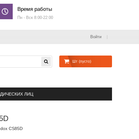
Время работы
Пн - Вск 8:00-22:00
Войти
Шт
(пусто)
ДИЧЕСКИХ ЛИЦ
5D
odox CS85D