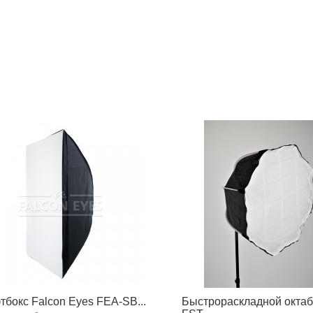
бокс Falcon Eyes FEA-SB...
Быстрораскладной октаб