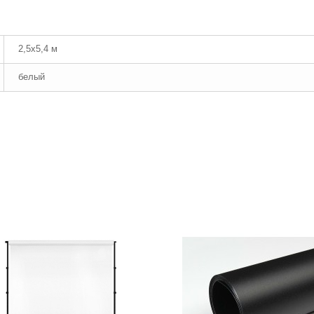
2,5x5,4 м
белый