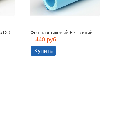
0x130
Фон пластиковый FST синий...
Фон в
м...
1 440 руб
8 832
Купить
Куп