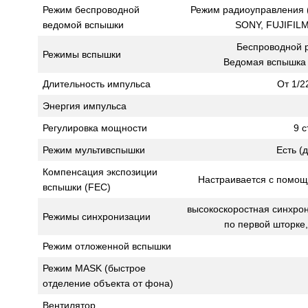
Режим беспроводной
Режим радиоуправления (с
ведомой вспышки
SONY, FUJIFILM
Беспроводной р
Режимы вспышки
Ведомая вспышка 
Длительность импульса
От 1/2
Энергия импульса
Регулировка мощности
9 с
Режим мультивспышки
Есть (
Компенсация экспозиции
Настраивается с помощ
вспышки (FEC)
высокоскоростная синхрон
Режимы синхронизации
по первой шторке
Режим отложенной вспышки
Режим MASK (быстрое
отделение объекта от фона)
Вентилятор