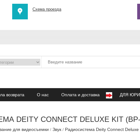
Схема проезда
ла возврата
О нас
Оплата и доставка
ДЛЯ ЮРИ
А DEITY CONNECT DELUXE KIT (BP-
вание для видеосъемки
Звук
Радиосистема Deity Connect Deluxe 