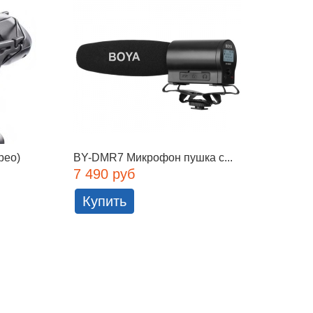
рео)
BY-DMR7 Микрофон пушка с...
Микро
Camera
7 490 руб
2 337
Купить
Куп