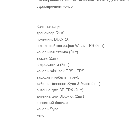
Расширенный комплект включает в себя два транси
ударопрочном кейсе
Комплектация:
трансивер (2шт)
приемник DUO-RX
петличный микрофон W.Lav TRS (2шт)
кабельная стяжка (2шт)
зажим (2шт)
ветрозащита (2шт)
кабель mini jack TRS - TRS
зарядный кабель Type-C
кабель Timecode Sync & Audio (2шт)
антенна для BP-TRX (2шт)
антенна для DUO-RX (2шт)
холодный башмак
кабель Sync
кейс