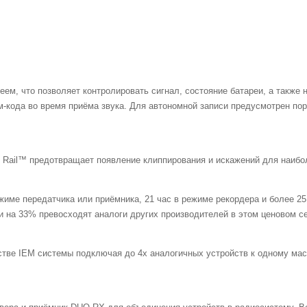
ем, что позволяет контролировать сигнал, состояние батареи, а также 
м-кода во время приёма звука. Для автономной записи предусмотрен по
Rail™ предотвращает появление клиппирования и искажений для наибол
жиме передатчика или приёмника, 21 час в режиме рекордера и более 25 
и на 33% превосходят аналоги других производителей в этом ценовом с
тве IEM системы подключая до 4х аналогичных устройств к одному мас