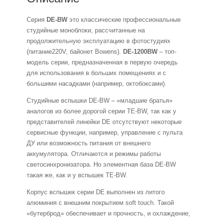
Серия
DE-BW
это классические профессиональные
студийные моноблоки, рассчитанные на
продолжительную эксплуатацию в фотостудиях
(питание220V, байонет Bowens).
DE-1200BW
– топ-
модель серии, предназначенная в первую очередь
для использования в больших помещениях и с
большими насадками (например, октобоксами).
Студийные вспышки DE-BW – «младшие братья»
аналогов из более дорогой серии TE-BW, так как у
представителей линейки DE отсутствуют некоторые
сервисные функции, например, управление с пульта
ДУ или возможность питания от внешнего
аккумулятора. Отличаются и режимы работы
светосинхронизатора. Но элементная база DE-BW
такая же, как и у вспышек TE-BW.
Корпус вспышек серии DE выполнен из литого
алюминия с внешним покрытием soft touch. Такой
«бутерброд» обеспечивает и прочность, и охлаждение,