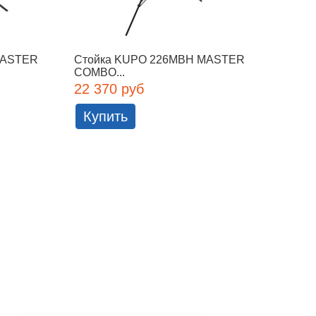
MASTER
Стойка KUPO 226MBH MASTER
Стойк
COMBO...
COMBO
22 370 руб
22 98
Купить
Куп