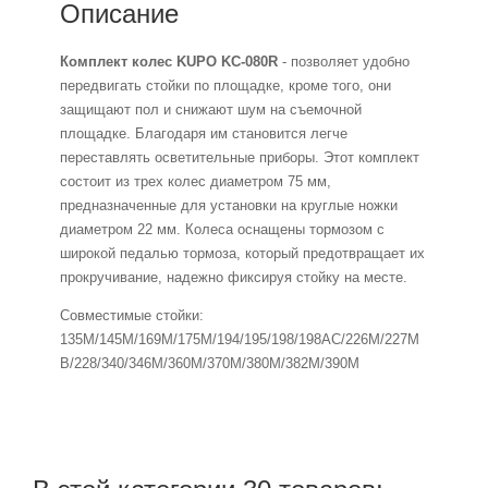
Описание
Комплект колес KUPO KC-080R
- позволяет удобно
передвигать стойки по площадке, кроме того, они
защищают пол и снижают шум на съемочной
площадке. Благодаря им становится легче
переставлять осветительные приборы. Этот комплект
состоит из трех колес диаметром 75 мм,
предназначенные для установки на круглые ножки
диаметром 22 мм. Колеса оснащены тормозом с
широкой педалью тормоза, который предотвращает их
прокручивание, надежно фиксируя стойку на месте.
Совместимые стойки:
135M/145M/169M/175M/194/195/198/198AC/226M/227M
B/228/340/346M/360M/370M/380M/382M/390M