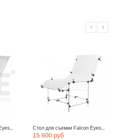
yes...
Стол для съемки Falcon Eyes...
FST LT
15 600 руб
5 488