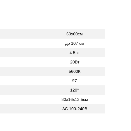
60х60см
до 107 см
4.5 кг
20Вт
5600К
97
120°
80х16х13.5см
АС 100-240В