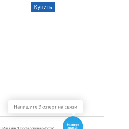
Купить
Куп
Напишите Эксперт на связи
Эксперт
онлайн
6 Магазин "Профессионал-фото"