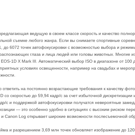
редлагающая ведущую в своем классе скорость и качество полно
льной съемке любого жанра. Если вы снимаете спортивные соревн
1, до 6072 точек автофокусировки с возможностью выбора и режи
 распознающих глаза и лица людей или головы животных. Многие и
 EOS-1D X Mark III. Автоматический выбор ISO в диапазоне от 100 
приятных условиях освещенности, например на свадьбах и меропр
жности.
но ответить на постоянно возрастающие требования к качеству фот
 со скоростью до 59,94 кадр/с за счет избыточной дискретизации
 кадр/с и поддержкой автофокусировки получатся невероятные зам
позиции — это особенно удобно в ситуациях с высоким риском пер
65 и Canon Log открывает широкие возможности послесъемочной об
йма и разрешением 3,69 млн точек обновляет изображение до 120