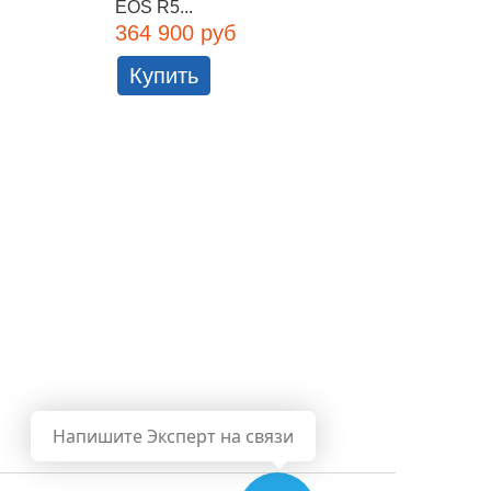
EOS R5...
Canon.
364 900 руб
299 9
Купить
Куп
Напишите Эксперт на связи