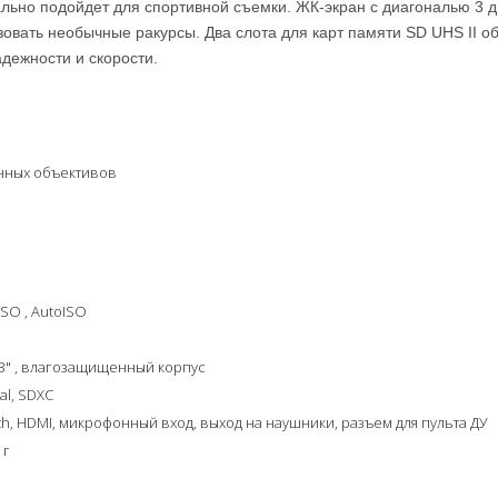
ально подойдет для спортивной съемки. ЖК-экран с диагональю 3 
овать необычные ракурсы. Два слота для карт памяти SD UHS II о
дежности и скорости.
нных объективов
ISO , AutoISO
3" , влагозащищенный корпус
al, SDXC
oth, HDMI, микрофонный вход, выход на наушники, разъем для пульта ДУ
 г