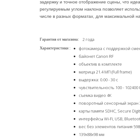
задержку и точное отображение сцены, что иде
регулируемым углом наклона позволяет использ
числе в разных форматах, для максимальной на
2 года
Гарантия от магазина:
Характеристики :
фотокамера с поддержкой сме
байонет Canon RF
объектив в комплекте
матрица 21.4 МП (Full frame)
выдержка: 0.00 - 30 с
чувствительность 100 - 102400 
съемка видео 4K
поворотный сенсорный экран 
карты памяти SDHC, Secure Digit
интерфейсы Wi-Fi, USB, Blueto
вес без элементов питания 598
139х88х98 мм