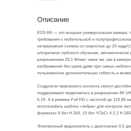
Описание
EOS R6 — это мощная универсальная камера, п
требования к любительской и полупрофессиона
непрерывная съемка со скоростью до 20 кадр/с
алгоритмов глубокого обучения, автоматически
разрешением 20,1 Мпикс такие же, как в камере
изображения без шума даже при самых неблаго
пользователю дополнительную гибкость и возмо
Создатели творческого контента смогут достой
поддерживает видеозапись в разрешении 4K UHD
5,1K. А в режиме Full HD с частотой до 119,88
использовать шаблон «зебра» для контроля экс
форматах 8 бит H.264, 10 бит YCbCr 4:2:2 H.2
Электронный видоискатель с диагональю 0,5 дю