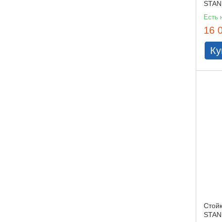
STAN
Есть 
16 
Ку
Стой
STAN