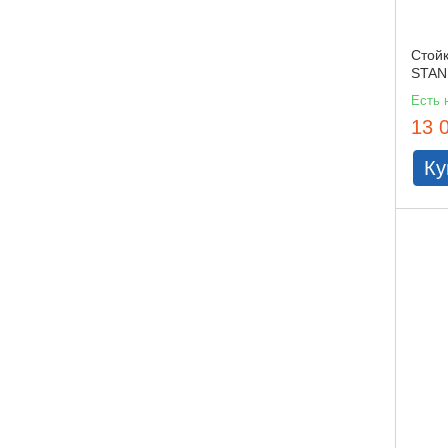
Стой
STAN
Есть 
13 
Ку