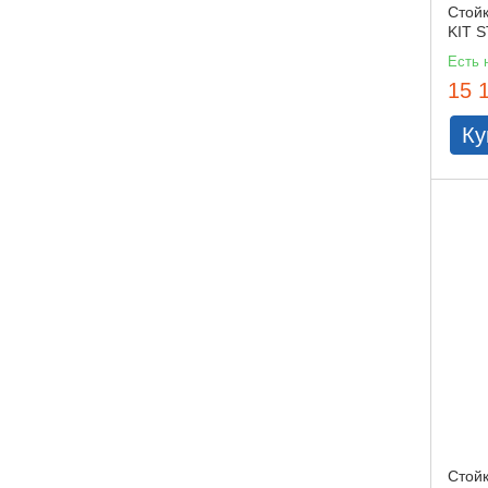
Стой
KIT 
Есть 
15 
Ку
Стой