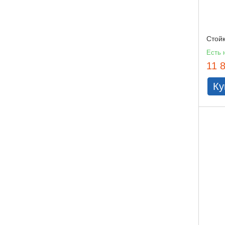
Стой
Есть 
11 
Ку