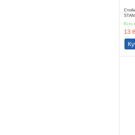
Стой
STAN
Есть 
13 
Ку