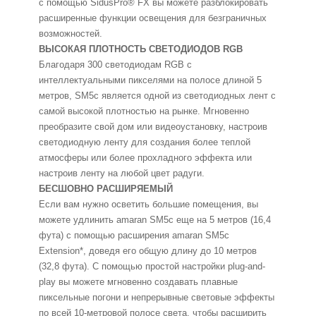
с помощью SidusPro® FX вы можете разблокировать
расширенные функции освещения для безграничных
возможностей.
ВЫСОКАЯ ПЛОТНОСТЬ СВЕТОДИОДОВ RGB
Благодаря 300 светодиодам RGB с
интеллектуальными пикселями на полосе длиной 5
метров, SM5c является одной из светодиодных лент с
самой высокой плотностью на рынке. Мгновенно
преобразите свой дом или видеоустановку, настроив
светодиодную ленту для создания более теплой
атмосферы или более прохладного эффекта или
настроив ленту на любой цвет радуги.
БЕСШОВНО РАСШИРЯЕМЫЙ
Если вам нужно осветить большие помещения, вы
можете удлинить amaran SM5c еще на 5 метров (16,4
фута) с помощью расширения amaran SM5c
Extension*, доведя его общую длину до 10 метров
(32,8 фута). С помощью простой настройки plug-and-
play вы можете мгновенно создавать плавные
пиксельные погони и непрерывные световые эффекты
по всей 10-метровой полосе света, чтобы расширить