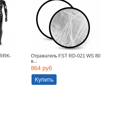
 RRK-
Отражатель FST RD-021 WS 80 2
Отраж
в...
2 в...
864 руб
672 
Купить
Куп