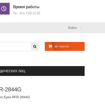
Время работы
Пн - Вск 8:00-22:00
Войти
Шт
(пусто)
ДИЧЕСКИХ ЛИЦ
R-2844G
con Eyes RFR-2844G