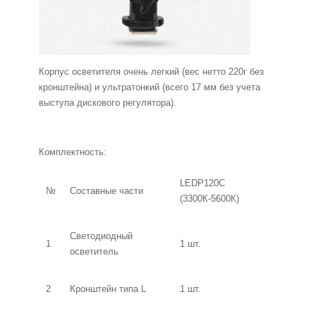
Корпус осветителя очень легкий (вес нетто 220г без
кронштейна) и ультратонкий (всего 17 мм без учета
выступа дискового регулятора).
Комплектность:
LEDP120С
№
Составные части
(3300К-5600К)
Светодиодный
1
1 шт.
осветитель
2
Кронштейн типа L
1 шт.