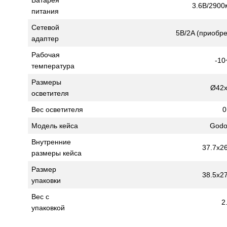
Батарея
3.6В/2900
питания
Сетевой
5В/2A (приобре
адаптер
Рабочая
-10
температура
Размеры
Ø42
осветителя
Вес осветителя
0
Модель кейса
Godo
Внутренние
37.7x26
размеры кейса
Размер
38.5x27
упаковки
Вес с
2
упаковкой