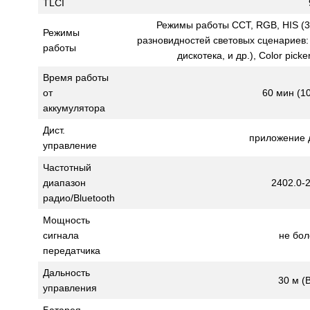
TLCI
Режимы работы CCT, RGB, HIS (3
Режимы
разновидностей световых сценариев:
работы
дискотека, и др.), Color pic
Время работы
от
60 мин (1
аккумулятора
Дист.
приложение 
управление
Частотный
диапазон
2402.0-
радио/Bluetooth
Мощность
сигнала
не бол
передатчика
Дальность
30 м (B
управления