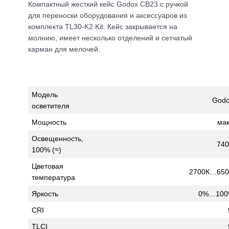
Компактный жесткий кейс Godox CB23 с ручкой
для переноски оборудования и аксессуаров из
комплекта TL30-K2 Kit. Кейс закрывается на
молнию, имеет несколько отделений и сетчатый
карман для мелочей.
Модель
Godo
осветителя
Мощность
мак
Освещенность,
740
100% (≈)
Цветовая
2700К…6500
температура
Яркость
0%…100%
CRI
TLCI