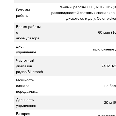
Режимы работы CCT, RGB, HIS (3
Режимы
разновидностей световых сценариев:
работы
дискотека, и др.), Color pic
Время работы
от
60 мин (1
аккумулятора
Дист.
приложение 
управление
Частотный
диапазон
2402.0-
радио/Bluetooth
Мощность
сигнала
не бол
передатчика
Дальность
30 м (B
управления
Батарея