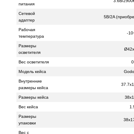
3.6В/2900
питания
Сетевой
5В/2A (приобре
адаптер
Рабочая
-10
температура
Размеры
Ø42
осветителя
Вес осветителя
0
Модель кейса
Godo
Внутренние
37.7x1
размеры кейса
Размеры кейса
38х1
Вес кейса
1.
Размеры
38х1
упаковки
Вес с