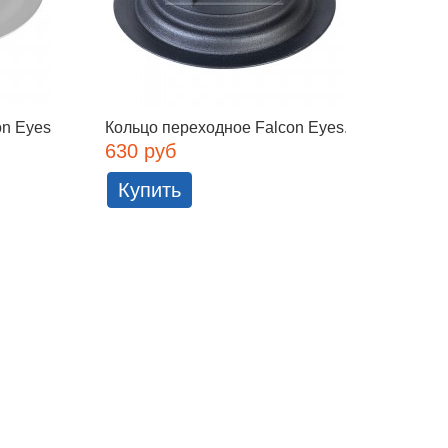
on Eyes
Кольцо переходное Falcon Eyes...
Кольцо
DBEC
630 руб
790 
Купить
Куп